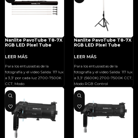
Nanlite PavoTube T8-7X
Nanlite PavoTube T8-7X
RGB LED Pixel Tube
RGB LED Pixel Tube
Light (3′, 4-Light Kit)
Light (3′)
Para los entusiastas de la
Para los entusiastas de la
fotografía y el video Salida: 117 lux
fotografía y el video Salida: 117 lux
a 3,3′ por cada luz 2700-7500K
a 3,3′ (5600K) 2700-7500K CCT;
CCT; Modo
Modo RGB Control