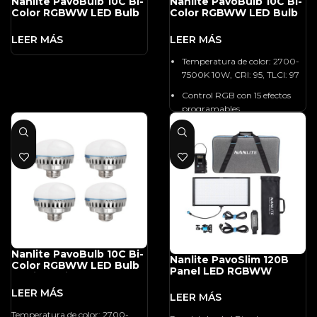
Nanlite PavoBulb 10C Bi-
Nanlite PavoBulb 10C Bi-
Color RGBWW LED Bulb
Color RGBWW LED Bulb
(12-Light Kit)
(4-Light Kit)
Temperatura de color: 2700-
7500K 10W, CRI: 95, TLCI: 97
Control RGB con 15 efectos
programables
Control de tono y saturación
Ajuste verde/magenta
Atenuación escalonada de 0-
100%
Control inalámbrico DMX y
Bluetooth
CA multivoltaje, alimentación
de batería opcional
Nanlite PavoBulb 10C Bi-
Nanlite PavoSlim 120B
Color RGBWW LED Bulb
Panel LED RGBWW
Puerto de batería externa
(4-Light Kit)
USB tipo C
Temperatura de color: 2700-