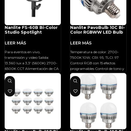
Nanlite FS-60B Bi-Color
Nanlite PavoBulb 10C Bi-
Studio Spotlight
Color RGBWW LED Bulb
Para eventos en vivo,
Temperatura de color: 2700-
transmisión y video Salida:
7500K 10W, CRI: 95, TLCI: 97
13.360 lux a 3,3′ (5600K) 2700-
Control RGB con 15 efectos
6500K CCT Alimentación de CA
programables Control de tono y
96 CRI
saturación