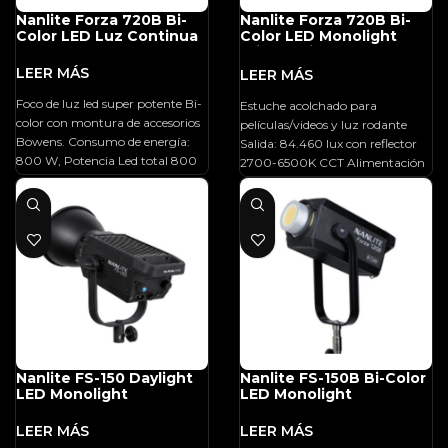
Nanlite Forza 720B Bi-
Nanlite Forza 720B Bi-
Color LED Luz Continua
Color LED Monolight
With Rolling Case
Foco de luz led super potente Bi-
Estuche acolchado para
color con montura de accesorios
películas/videos y luz rodante
Bowens. Consumo de energía:
Salida: 84.460 lux con reflector
800 W, Potencia Led total 800
2700-6500K CCT Alimentación
w. x 2, iluminancia (con reflector
de CA o de batería
estándar): 3m-7919lux / 736fc,
5m-3152lux / 293fc, 7m-1714lux /
159 fc, Temperatura de color:
2700 - 6500 K, CRI / TLCI: 95/96,
fuente de alimentación: DC48V /
16,67 A, 100-240V AC, admite
baterías V-Mount (no incluidas).
Regulación de potencia: 0 a
100% continuo. Efectos: CCT
loop, INT Loop, Flash, Pulse,
Nanlite FS-150 Daylight
Nanlite FS-150B Bi-Color
Storm, TV, Paparazzi,
LED Monolight
LED Monolight
Candle/Fire, Bad Bulb, Firework,
Explosion auto, Explosión
manual y Welding.. Control: En