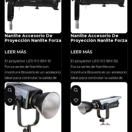
Nanlite Accesorio De
Nanlite Accesorio De
Proyección Nanlite Forza
Proyección Nanlite Forza
Montura Bowens 19°
Montura Bowens 36°
El proyector LED PJ-BM-19
El proyector LED PJ-BM-36
Forza series de Nanlite con
Forza series de Nanlite con
montura Bowens es un accesorio
montura Bowens es un accesorio
ideal para controlar la salida de
ideal para controlar la salida de
luz para efectos teatrales,
luz para efectos teatrales,
iluminación del cabello e
iluminación del cabello e
iluminación selectiva de sujetos,
iluminación selectiva de sujetos,
a través de sus lentes no curvas
a través de sus lentes no curvas
que eliminan la aberración y
que eliminan la aberración y
minimizan la distorsión. El
minimizan la distorsión. El
proyector tiene persianas
proyector tiene persianas
internas para dar forma a la luz.
internas para dar forma a la luz.