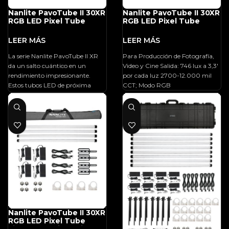
Nanlite PavoTube II 30XR
Nanlite PavoTube II 30XR
RGB LED Pixel Tube
RGB LED Pixel Tube
Light (4′, 2-Light Kit)
Light (4′, 4-Light Kit)
La serie Nanlite PavoTube II XR
Para Producción de Fotografía,
da un salto cuántico en un
Video y Cine Salida: 746 lux a 3,3′
rendimiento impresionante.
por cada luz 2700-12.000 mil
Estos tubos LED de próxima
CCT; Modo RGB
generación ofrecen un control de
píxeles que despertará la
imaginación de los creadores de
todo el mundo.
Nanlite PavoTube II 30XR
RGB LED Pixel Tube
Light (4′, 4-Light Kit)