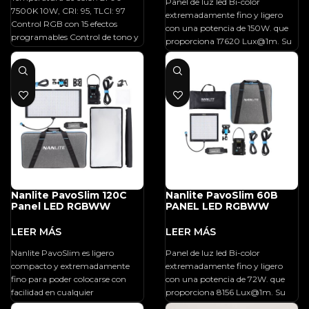
Panel de luz led Bi-color
7500K 10W, CRI: 95, TLCI: 97
extremadamente fino y ligero
Control RGB con 15 efectos
con una potencia de 150W. que
programables Control de tono y
proporciona 17620 Lux@1m. Su
saturación
diseño le permite posicionarse en
espacios reducidos y su
funcionamiento sin ventilador
facilita el rodaje en entornos
silenciosos. Alimentación a red o
Batería V-mount. Ángulo de
iluminación 60°, Atenuación 0 -
100%, CCT 2700K-6500K, CRI
Promedio 95, TLCI Promedio 97,
TM-30 Rf Promedio 95, TM-30
Rg Promedio 102, Control: A
Nanlite PavoSlim 120C
Nanlite PavoSlim 60B
bordo, 2.4G, Bluetooth,
Panel LED RGBWW
PANEL LED RGBWW
NANLINK APP, DMX/RDM.
Tamaño Panel: 602 x 300 x 18
mm, Peso del Panel: 1,65 Kg.
Peso unidad de control: 1,84 kg
Nanlite PavoSlim es ligero
Panel de luz led Bi-color
compacto y extremadamente
extremadamente fino y ligero
fino para poder colocarse con
con una potencia de 72W. que
facilidad en cualquier
proporciona 8156 Lux@1m. Su
localización. Con versiones Bi-
diseño le permite posicionarse en