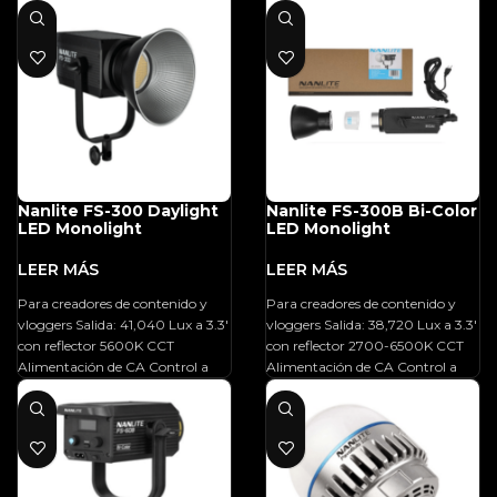
Nanlite FS-300 Daylight
Nanlite FS-300B Bi-Color
LED Monolight
LED Monolight
Para creadores de contenido y
Para creadores de contenido y
vloggers Salida: 41,040 Lux a 3.3′
vloggers Salida: 38,720 Lux a 3.3′
con reflector 5600K CCT
con reflector 2700-6500K CCT
Alimentación de CA Control a
Alimentación de CA Control a