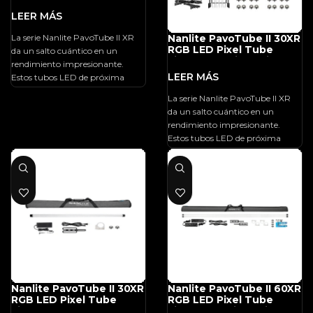
La serie Nanlite PavoTube II XR
Nanlite PavoTube II 30XR
RGB LED Pixel Tube
da un salto cuántico en un
Light (4′, 8-Light Kit)
rendimiento impresionante.
Estos tubos LED de próxima
generación ofrecen un control de
La serie Nanlite PavoTube II XR
píxeles que despertará la
da un salto cuántico en un
imaginación de los creadores de
rendimiento impresionante.
todo el mundo. Estas nuevas
Estos tubos LED de próxima
ideas ayudarán a los creativos a
generación ofrecen un control de
explorar las increíbles e infinitas
píxeles que despertará la
posibilidades que ofrece la luz,
imaginación de los creadores de
abriendo ideas coloridas
todo el mundo. Estas nuevas
ilimitadas.
ideas ayudarán a los creativos a
explorar las increíbles e infinitas
posibilidades que ofrece la luz,
abriendo ideas coloridas
ilimitadas.
Nanlite PavoTube II 30XR
Nanlite PavoTube II 60XR
RGB LED Pixel Tube
RGB LED Pixel Tube
Light (4′)
Light (8′, 2-Light Kit)