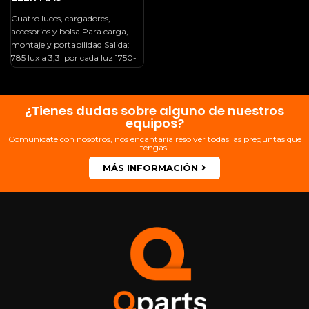
Salida: 785 Lux A 3,3′
(4000K) 1750-20.000
Cuatro luces, cargadores,
Millones De CCT; Modo
accesorios y bolsa Para carga,
RGB Control Integrado,
montaje y portabilidad Salida:
DMX, CRMX Y De
785 lux a 3,3′ por cada luz 1750-
Aplicaciones CRI 96 |
TLCI 96 Efectos
20.000
Especiales
Personalizables Batería
Incorporada; Hasta 20
¿Tienes dudas sobre alguno de nuestros
Horas De Autonomía
equipos?
Adaptador De CA Y
PowerBox Opcionales
Comunícate con nosotros, nos encantaría resolver todas las preguntas que
Clasificación IP65
tengas.
Resistente Al Agua Y Al
MÁS INFORMACIÓN
Polvo