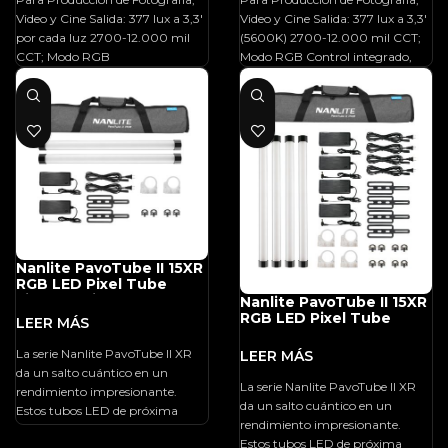
Video y Cine Salida: 377 lux a 3,3′
Video y Cine Salida: 377 lux a 3,3′
por cada luz 2700-12.000 mil
(5600K) 2700-12.000 mil CCT;
CCT; Modo RGB
Modo RGB Control integrado,
Nanlite PavoTube II 15XR
RGB LED Pixel Tube
Light (2′ Kit De 2 Luces)
Nanlite PavoTube II 15XR
RGB LED Pixel Tube
Light (kit De 2′ Y 4
Luces)
La serie Nanlite PavoTube II XR
da un salto cuántico en un
La serie Nanlite PavoTube II XR
rendimiento impresionante.
da un salto cuántico en un
Estos tubos LED de próxima
rendimiento impresionante.
generación ofrecen un control de
Estos tubos LED de próxima