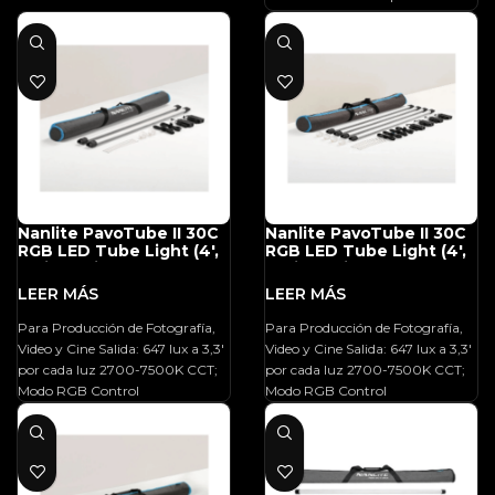
píxeles que despertará la
generación ofrecen un control de
imaginación de los creadores de
píxeles que despertará la
todo el mundo. Estas nuevas
imaginación de los creadores de
ideas ayudarán a los creativos a
todo el mundo. Estas nuevas
explorar las increíbles e infinitas
ideas ayudarán a los creativos a
posibilidades que ofrece la luz,
explorar las increíbles e infinitas
abriendo ideas coloridas
posibilidades que ofrece la luz,
ilimitadas.
abriendo ideas coloridas
ilimitadas.
Nanlite PavoTube II 30C
Nanlite PavoTube II 30C
RGB LED Tube Light (4′,
RGB LED Tube Light (4′,
2-Light Kit)
4-Light Kit)
Para Producción de Fotografía,
Para Producción de Fotografía,
Video y Cine Salida: 647 lux a 3,3′
Video y Cine Salida: 647 lux a 3,3′
por cada luz 2700-7500K CCT;
por cada luz 2700-7500K CCT;
Modo RGB Control
Modo RGB Control