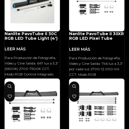
Nanlite PavoTube II 30C
Nanlite PavoTube II 30XR
RGB LED Tube Light (4′)
RGB LED Pixel Tube
Light (4′, 2-Light Kit)
Para Producción de Fotografía,
Para Producción de Fotografía,
Video y Cine Salida: 647 lux a 3,3′
Video y Cine Salida: 746 lux a 3,3′
(5600K) 2700-7500K CCT;
por cada luz 2700-12.000 mil
Modo RGB Control integrado,
CCT; Modo RGB
inalámbrico,