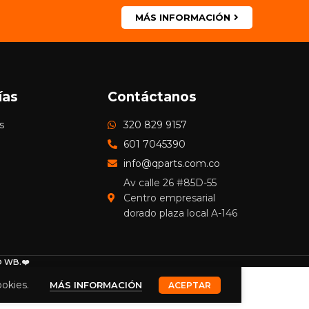
MÁS INFORMACIÓN
ías
Contáctanos
s
320 829 9157
601 7045390
info@qparts.com.co
Av calle 26 #85D-55
Centro empresarial
dorado plaza local A-146
 WB.❤️
ookies.
MÁS INFORMACIÓN
ACEPTAR