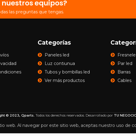
 nuestros equipos?
odas las preguntas que tengas.
Categorías
Categor
nvíos
Paneles led
Fresnele
rivacidad
Luz contiunua
Par led
ondiciones
Tubos y bombillas led
Barras
Ver más productos
Cables
ght © 2023, Qparts.
Todos los derechos reservados. Desarrollado por
TU NEGOCIO
tio web. Al navegar por este sitio web, aceptas nuestro uso de c