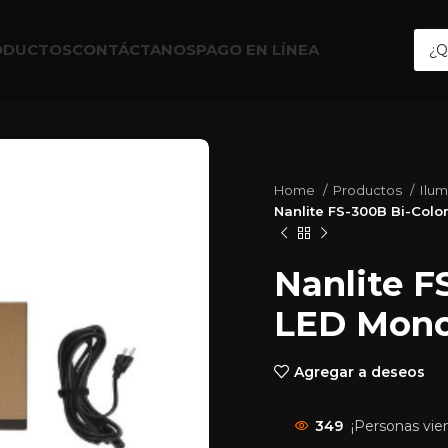
ODUCTOS
CONTÁCTANOS
PAGO EN LÍNEA
Home
Productos
Ilu
Nanlite FS-300B Bi-Colo
Nanlite F
LED Mono
Agregar a deseos
349
¡Personas vie