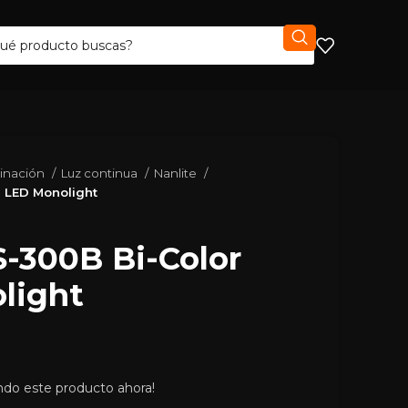
minación
Luz continua
Nanlite
r LED Monolight
S-300B Bi-Color
light
ndo este producto ahora!