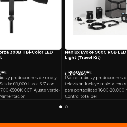
orza 300B II Bi-Color LED
Nanlux Evoke 900C RGB LED
t
Light (Travel Kit)
ORE
READ MORE
dios y producciones de cine y
Para estudios y producciones d
 Salida: 68,060 Lux a 3.3′ con
televisión Incluye maleta con 
 2700-6500K CCT; Ajuste verde-
para portabilidad 1800-20.000 
Alimentación
Control total del