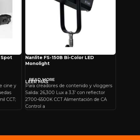
 Spot
Nanlite FS-150B Bi-Color LED
Nanlite 
Monolight
Pixel Tub
READ MORE
READ 
e cine y
Para creadores de contenido y vloggers
Para Prod
ruedas
Salida: 26,300 Lux a 3.3′ con reflector
Cine Salid
mil CCT;
2700-6500K CCT Alimentación de CA
2700-12.
Control a