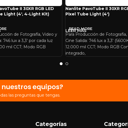
PavoTube II 30XR RGB LED
Nanlite PavoTube II 30XR R
e Light (4′, 4-Light Kit)
Pixel Tube Light (4′)
ORE
READ MORE
ucción de Fotografía, Video y
Para Producción de Fotografía,
: 746 lux a 3,3′ por cada luz
Cine Salida: 746 lux a 3,3′ (560
000 mil CCT; Modo RGB
12.000 mil CCT; Modo RGB Con
integrado,
 nuestros equipos?
odas las preguntas que tengas.
Categorías
Categor