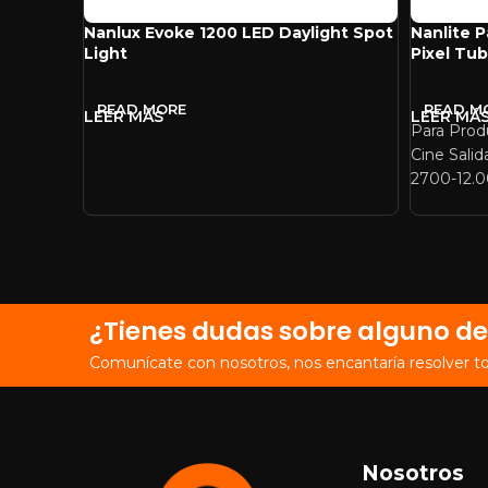
Nanlux Evoke 1200 LED Daylight Spot
Nanlite 
Light
Pixel Tub
READ MORE
READ M
Para Prod
Cine Salida
2700-12.
¿Tienes dudas sobre alguno de
Comunícate con nosotros, nos encantaría resolver t
Nosotros