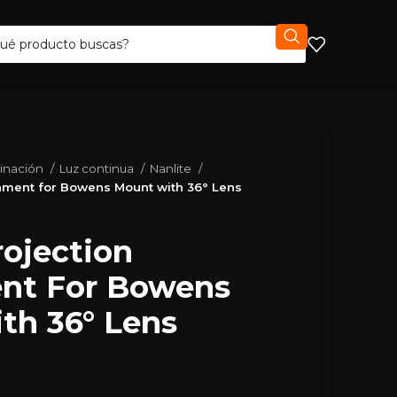
minación
Luz continua
Nanlite
chment for Bowens Mount with 36° Lens
rojection
nt For Bowens
th 36° Lens