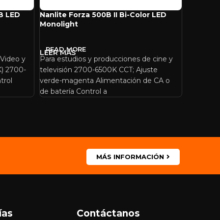
GB LED
Nanlite Forza 500B II Bi-Color LED
Nanlite 
Monolight
Monolig
READ MORE
READ 
 Video y
Para estudios y producciones de cine y
Para crea
0K) 2700-
televisión 2700-6500K CCT; Ajuste
Salida: 38
trol
verde-magenta Alimentación de CA o
2700-650
de batería Control a
Control a
MÁS INFORMACIÓN
ías
Contáctanos