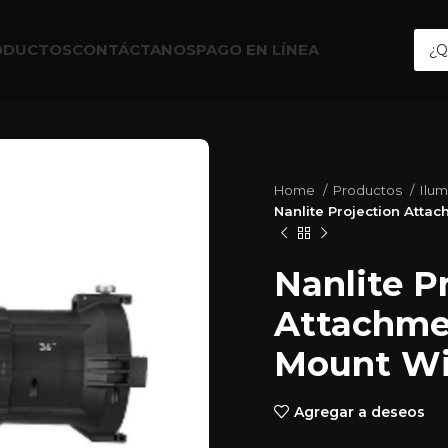
ODUCTOS
CONTÁCTANOS
PAGO EN LÍNEA
Home
Productos
Ilu
Nanlite Projection Atta
Nanlite P
Attachme
Mount Wi
Agregar a deseos