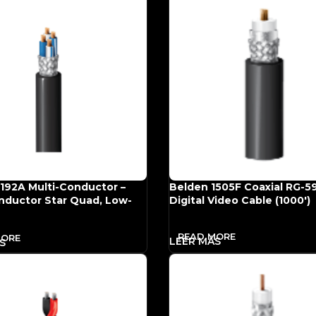
192A Multi-Conductor –
Belden 1505F Coaxial RG-5
nductor Star Quad, Low-
Digital Video Cable (1000′)
e Cable (500′, Black)
READ MORE
MORE