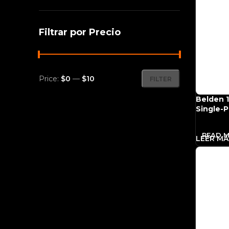
Filtrar por Precio
Price:
$0
—
$10
FILTER
Belden 
Single-Pa
READ 