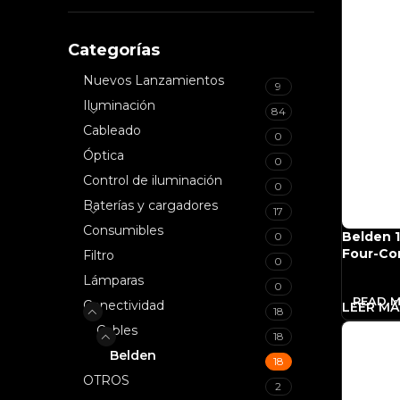
Categorías
Nuevos Lanzamientos
9
Iluminación
84
Cableado
0
Óptica
0
Control de iluminación
0
Baterías y cargadores
17
Consumibles
Belden 1
0
Four-Co
Filtro
0
Impedanc
Lámparas
0
READ 
Conectividad
18
Cables
18
Belden
18
OTROS
2