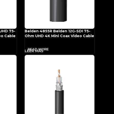
 UHD 75-
Belden 4855R Belden 12G-SDI 75-
eo Cable
Ohm UHD 4K Mini Coax Video Cable
(1000′, Black)
READ MORE