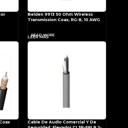
tor
Belden 9913 50 Ohm Wireless
Transmission Coax, RG-8, 10 AWG
0′,
Solid BC, Foil + 90% TC Braid
READ MORE
 Coax
Cable De Audio Comercial Y De
Seguridad, Elevador CL3R-FPLR 2-