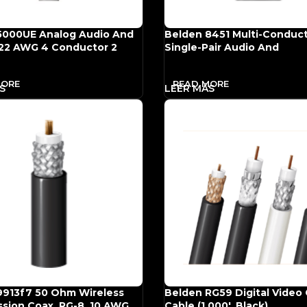
5000UE Analog Audio And
Belden 8451 Multi-Conduc
 22 AWG 4 Conductor 2
Single-Pair Audio And
Pair Cable (Reeled, 500′)
Instrumentation Cable (100
Black)
MORE
READ MORE
9913f7 50 Ohm Wireless
Belden RG59 Digital Video
sion Coax, RG-8, 10 AWG
Cable (1,000′, Black)