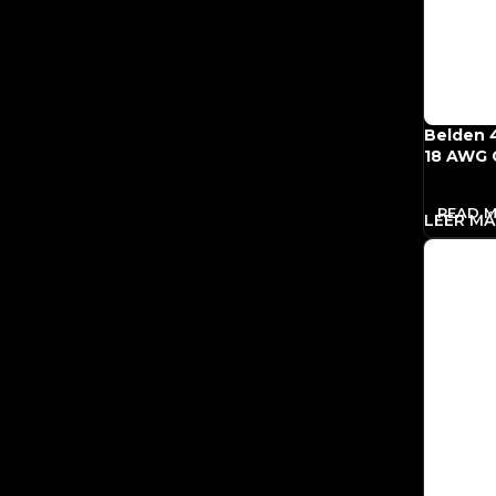
Belden 
18 AWG C
READ 