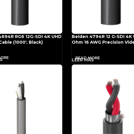
4694R RG6 12G-SDI 4K UHD
Belden 4794R 12 G-SDI 4K
able (1000′, Black)
Ohm 16 AWG Precision Vid
(1000′, Black)
MORE
READ MORE