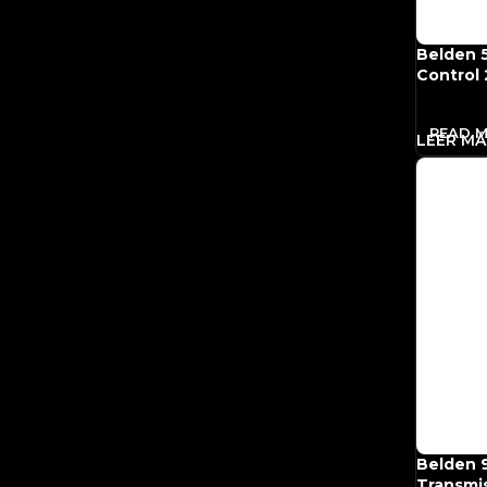
Belden 
Control
Twisted 
READ 
Belden 
Transmis