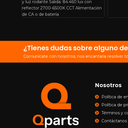
y luz rodante Salida: 84.460 lux con
reflector 2700-6500K CCT Alimentación
de CA o de batería
¿Tienes dudas sobre alguno de
Comunícate con nosotros, nos encantaría resolver t
Nosotros
Política de e
Política de p
Términos y c
Contáctanos