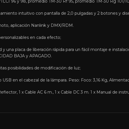
I/TLCI 96 y 98, promedio TM-30 Rf 95, promedio TM-30 Rg 101/1
ento intuitivo con pantalla de 2,0 pulgadas y 2 botones y diseño
emoto, aplicación Nanlink y DMX/RDM.
personalizables en cada efecto;
 una placa de liberación rápida para un fácil montaje e instalaci
CIDAD BAJA y APAGADO.
as posibilidades de modificación de luz;
o USB en el cabezal de la lámpara. Peso: Foco: 3,16 Kg, Alimenta
eflector, 1 x Cable AC 6 m., 1 x Cable DC 3 m. 1 x Manual de instru