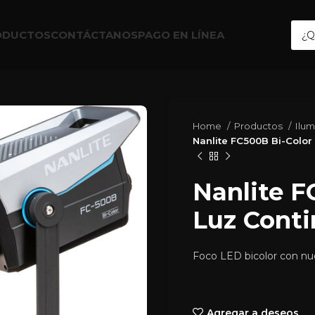
ODUCTOS
CONTÁCTANOS
PAGO EN LÍNEA
Home
Productos
Ilu
Nanlite FC500B Bi-Color
Nanlite F
Luz Cont
Foco LED bicolor con nu
Agregar a deseos