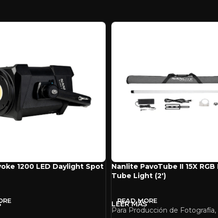
voke 1200 LED Daylight Spot
Nanlite PavoTube II 15X RGB 
Tube Light (2′)
ORE
READ MORE
Para Producción de Fotografía,