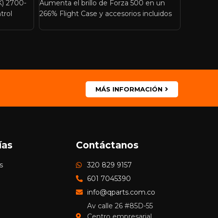
0K) 2700-
Aumenta el brillo de Forza 500 en un
Video Sal
trol
266% Flight Case y accesorios incluidos
reflecto
de CA Co
MÁS INFORMACIÓN
ías
Contáctanos
s
320 829 9157
601 7045390
info@qparts.com.co
Av calle 26 #85D-55
Centro empresarial