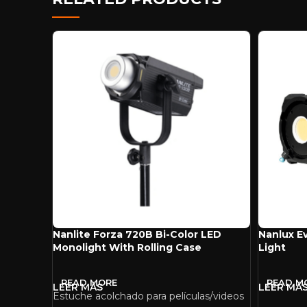
Nanlite Forza 720B Bi-Color LED
Nanlux E
Monolight With Rolling Case
Light
READ MORE
READ M
Estuche acolchado para películas/videos