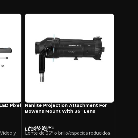
LED Pixel
Nanlite Projection Attachment For
Nanlite 
Bowens Mount With 36° Lens
Spotligh
READ MORE
READ 
 Video y
Lente de 36° o brillo/espacios reducidos
Para Prod