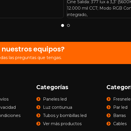
Cine Salida: 377 lux a 3,3′ (560
12.000 mil CCT; Modo RGB Con
integrado,
 nuestros equipos?
odas las preguntas que tengas.
Categorías
Categor
nvíos
Paneles led
Fresnele
rivacidad
Luz contiunua
Par led
ondiciones
Tubos y bombillas led
Barras
Ver más productos
Cables