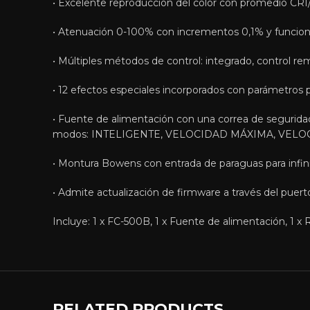
• Excelente reproducción del color con promedio CR
• Atenuación 0-100% con incrementos 0,1% y funcionami
• Múltiples métodos de control: integrado, control r
• 12 efectos especiales incorporados con parámetros 
• Fuente de alimentación con una correa de seguridad y
modos: INTELIGENTE, VELOCIDAD MÁXIMA, VELO
• Montura Bowens con entrada de paraguas para infinit
• Admite actualización de firmware a través del puert
Incluye: 1 x FC-500B, 1 x Fuente de alimentación, 1 x R
RELATED PRODUCTS