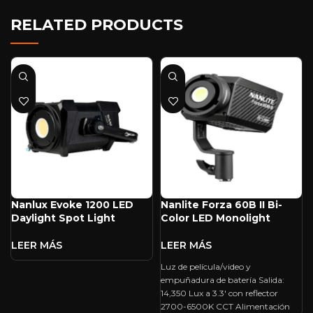
RELATED PRODUCTS
Nanlux Evoke 1200 LED
Nanlite Forza 60B II Bi-
Daylight Spot Light
Color LED Monolight
Luz de película/video y
empuñadura de batería Salida:
14,350 Lux a 3.3′ con reflector
2700-6500K CCT Alimentación