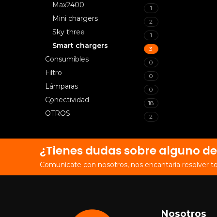
Max2400
1
Mini chargers
2
Sky three
1
Smart chargers
3
Consumibles
0
Filtro
0
Lámparas
0
Conectividad
18
OTROS
2
¿Tienes dudas sobre alguno de
Comunícate con nosotros, nos encantaría resolver t
Nosotros