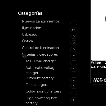
Categorías
Nuevos Lanzamientos
9
Iluminación
84
Cableado
0
Óptica
0
Control de iluminación
0
Baterías y cargadores
17
12-CH wall charger
Fxlion – 
1
4A Gold
Automatic voltage
1
charger
B-mount battery
READ 
2
Fast chargers
2
Gold-mount chargers
1
High power square
3
battery