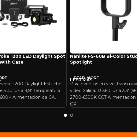
voke 1200 LED Daylight Spot
Nanlite FS-60B Bi-Color Stu
 With Case
Spotlight
ORE
READ MORE
voke 1200 Daylight Estuche
Para eventos en vivo, transmisi
8.400 lux a 9,8′ Temperatura
video Salida: 13.360 lux a 3,3′ (
 5600K Alimentación de CA,
2700-6500K CCT Alimentación
CRI