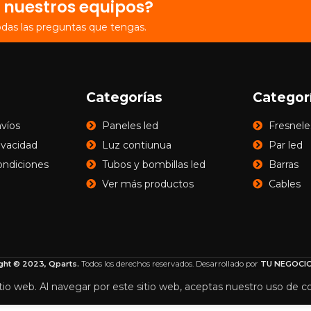
 nuestros equipos?
odas las preguntas que tengas.
Categorías
Categor
nvíos
Paneles led
Fresnele
rivacidad
Luz contiunua
Par led
ondiciones
Tubos y bombillas led
Barras
Ver más productos
Cables
ght © 2023, Qparts.
Todos los derechos reservados. Desarrollado por
TU NEGOCIO
tio web. Al navegar por este sitio web, aceptas nuestro uso de c