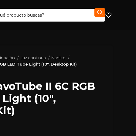
minación
Luz continua
Nanlite
GB LED Tube Light (10″, Desktop Kit)
avoTube II 6C RGB
Light (10″,
it)