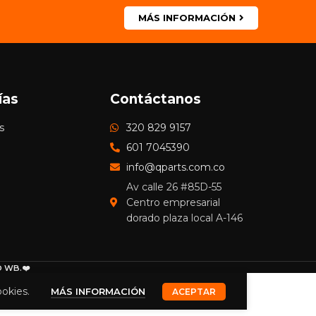
MÁS INFORMACIÓN
ías
Contáctanos
s
320 829 9157
601 7045390
info@qparts.com.co
Av calle 26 #85D-55
Centro empresarial
dorado plaza local A-146
 WB.❤️
ookies.
MÁS INFORMACIÓN
ACEPTAR