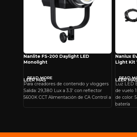
Nanlite FS-200 Daylight LED
Nanlux E
Monolight
Light Kit
READ MORE
READ M
Para creadores de contenido y vloggers
Luz LED E
Salida: 29,380 Lux a 3.3′ con reflector
de vuelo 1
5600K CCT Alimentación de CA Control a
de color:
batería