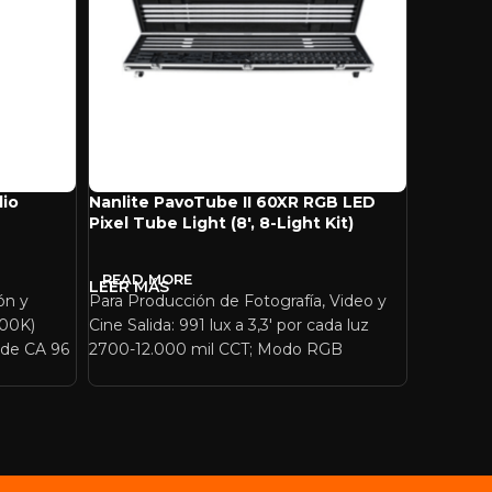
dio
Nanlite PavoTube II 60XR RGB LED
Nanlite 
Pixel Tube Light (8′, 8-Light Kit)
Pixel Tub
READ MORE
READ 
ón y
Para Producción de Fotografía, Video y
Para Prod
5600K)
Cine Salida: 991 lux a 3,3′ por cada luz
Cine Salid
 de CA 96
2700-12.000 mil CCT; Modo RGB
2700-12.