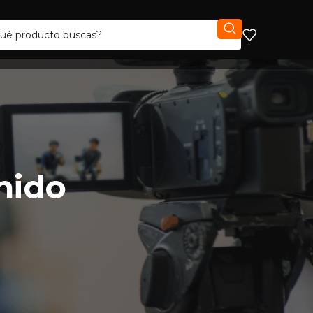
ntenido
nido