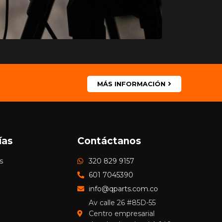
MÁS INFORMACIÓN
ías
Contáctanos
s
320 829 9157
601 7045390
info@qparts.com.co
Av calle 26 #85D-55
Centro empresarial