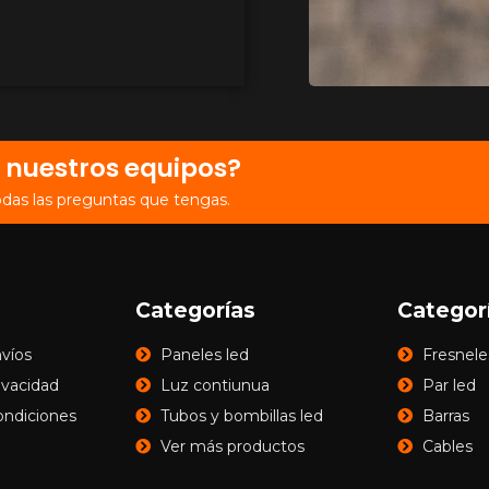
 nuestros equipos?
odas las preguntas que tengas.
Categorías
Categor
nvíos
Paneles led
Fresnele
rivacidad
Luz contiunua
Par led
ondiciones
Tubos y bombillas led
Barras
Ver más productos
Cables