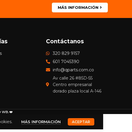
MÁS INFORMACIÓN
ías
Contáctanos
s
320 829 9157
601 7045390
info@qparts.com.co
Av calle 26 #85D-55
Centro empresarial
dorado plaza local A-146
 WB.❤️
ookies.
MÁS INFORMACIÓN
ACEPTAR