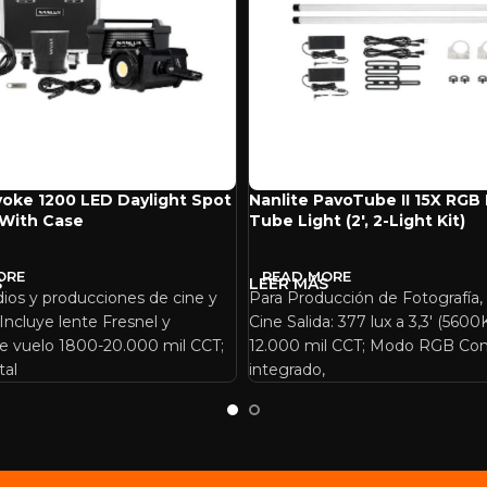
voke 1200 LED Daylight Spot
Nanlite PavoTube II 15X RGB 
 With Case
Tube Light (2′, 2-Light Kit)
ORE
READ MORE
dios y producciones de cine y
Para Producción de Fotografía,
 Incluye lente Fresnel y
Cine Salida: 377 lux a 3,3′ (560
e vuelo 1800-20.000 mil CCT;
12.000 mil CCT; Modo RGB Con
tal
integrado,