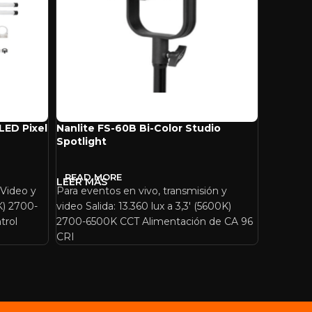
LED Pixel
Nanlite FS-60B Bi-Color Studio
Nanlite 
Spotlight
Monolig
READ MORE
READ 
 Video y
Para eventos en vivo, transmisión y
Para crea
0K) 2700-
video Salida: 13.360 lux a 3,3′ (5600K)
Salida: 38
trol
2700-6500K CCT Alimentación de CA 96
2700-650
CRI
Control a