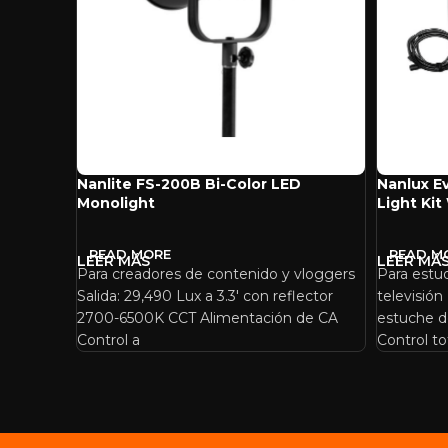
Nanlite FS-200B Bi-Color LED
Nanlux E
Monolight
Light Kit
READ MORE
READ M
Para creadores de contenido y vloggers
Para estu
Salida: 29,490 Lux a 3.3′ con reflector
televisión
2700-6500K CCT Alimentación de CA
estuche d
Control a
Control to