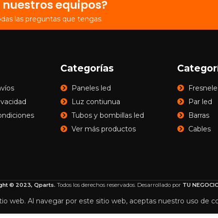
 nuestros equipos?
odas las preguntas que tengas.
Categorías
Categor
nvíos
Paneles led
Fresnele
rivacidad
Luz contiunua
Par led
ondiciones
Tubos y bombillas led
Barras
Ver más productos
Cables
ght © 2023, Qparts.
Todos los derechos reservados. Desarrollado por
TU NEGOCIO
tio web. Al navegar por este sitio web, aceptas nuestro uso de c