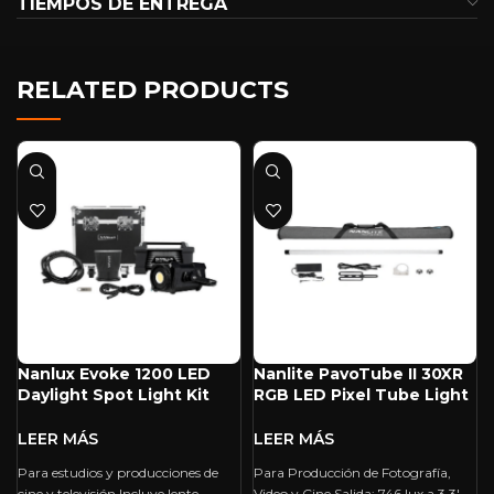
TIEMPOS DE ENTREGA
RELATED PRODUCTS
Nanlux Evoke 1200 LED
Nanlite PavoTube II 30XR
Daylight Spot Light Kit
RGB LED Pixel Tube Light
With Case
(4′)
Para estudios y producciones de
Para Producción de Fotografía,
cine y televisión Incluye lente
Video y Cine Salida: 746 lux a 3,3′