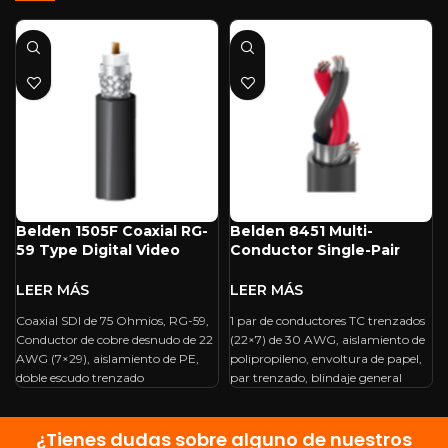
Belden 1505F Coaxial RG-
Belden 8451 Multi-
59 Type Digital Video
Conductor Single-Pair
Cable (1000′)
Audio And
Instrumentation Cable
(1000′, Black)
Coaxial SDI de 75 Ohmios, RG-59,
1 par de conductores TC trenzados
Conductor de cobre desnudo de 22
(22×7) de 30 AWG, aislamiento de
AWG (7×29), aislamiento de PE,
polipropileno, envoltura de papel,
doble escudo trenzado
par trenzado, blindaje general
¿Tienes dudas sobre alguno de nuestros