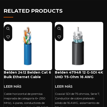
RELATED PRODUCTS
Belden 2412 Belden Cat 6
Belden 4794R 12 G-SDI 4K
Bulk Ethernet Cable
UHD 75-Ohm 16 AWG
(1000′, Blue)
Precision Video Cable
(1000′, Black)
Cable horizontal de premisa
Coaxial SDI de 75 ohmios, Serie 7,
mejorada de categoría 6+ (350
Conductor de cobre plateado
MHz), 4 pares, conductores de
sólido de 16 AWG, aislamiento de