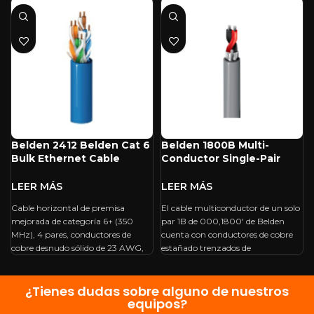
Belden 2412 Belden Cat 6
Belden 1800B Multi-
Bulk Ethernet Cable
Conductor Single-Pair
(1000′, Blue)
Cable (1,000′)
Cable horizontal de premisa
El cable multiconductor de un solo
mejorada de categoría 6+ (350
par 1B de 000,1800′ de Belden
MHz), 4 pares, conductores de
cuenta con conductores de cobre
cobre desnudo sólido de 23 AWG,
estañado trenzados de
¿Tienes dudas sobre alguno de nuestros
equipos?