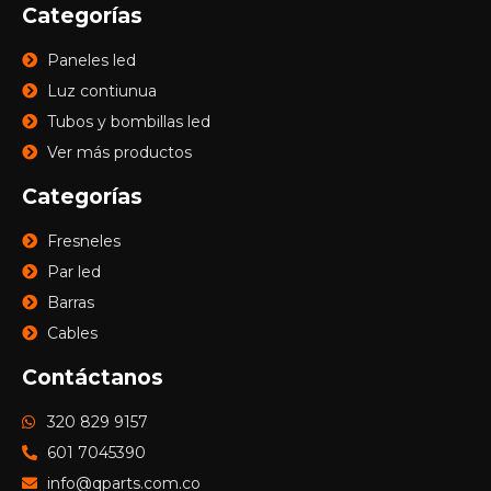
Categorías
Paneles led
Luz contiunua
Tubos y bombillas led
Ver más productos
Categorías
Fresneles
Par led
Barras
Cables
Contáctanos
320 829 9157
601 7045390
info@qparts.com.co