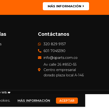
MÁS INFORMACIÓN
ías
Contáctanos
s
320 829 9157
601 7045390
info@qparts.com.co
Av calle 26 #85D-55
Centro empresarial
dorado plaza local A-146
 WB.❤️
ookies.
MÁS INFORMACIÓN
ACEPTAR