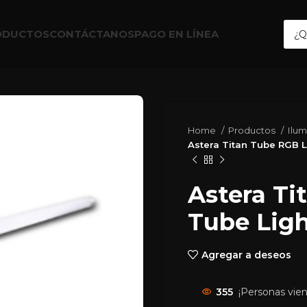
ODUCTOS
CONTÁCTANOS
PAGO EN LÍNEA
Home
Productos
Ilu
Astera Titan Tube RGB LE
Astera T
Tube Light
Agregar a deseos
355
¡Personas vie