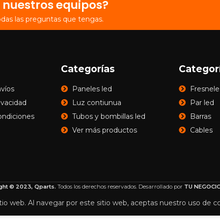
 nuestros equipos?
odas las preguntas que tengas.
Categorías
Categor
nvíos
Paneles led
Fresnele
rivacidad
Luz contiunua
Par led
ondiciones
Tubos y bombillas led
Barras
Ver más productos
Cables
ght © 2023, Qparts.
Todos los derechos reservados. Desarrollado por
TU NEGOCIO
tio web. Al navegar por este sitio web, aceptas nuestro uso de c