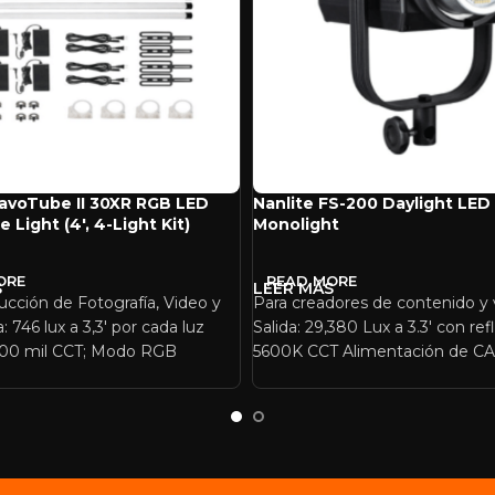
PavoTube II 30XR RGB LED
Nanlite FS-200 Daylight LED
e Light (4′, 4-Light Kit)
Monolight
ORE
READ MORE
ucción de Fotografía, Video y
Para creadores de contenido y
: 746 lux a 3,3′ por cada luz
Salida: 29,380 Lux a 3.3′ con ref
000 mil CCT; Modo RGB
5600K CCT Alimentación de CA 