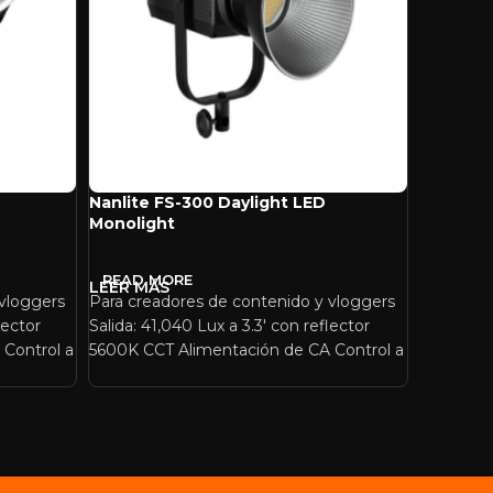
Nanlite FS-300 Daylight LED
Nanlite 
Monolight
Monolig
READ MORE
READ 
 vloggers
Para creadores de contenido y vloggers
Para estu
lector
Salida: 41,040 Lux a 3.3′ con reflector
televisión
Control a
5600K CCT Alimentación de CA Control a
reflector
magenta 