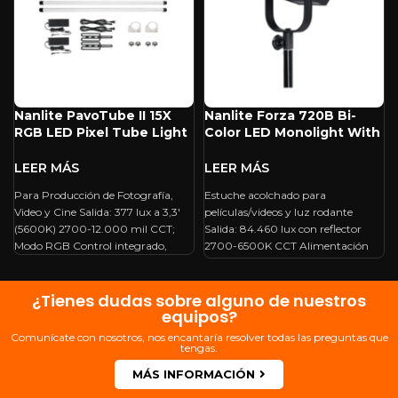
Nanlite PavoTube II 15X
Nanlite Forza 720B Bi-
RGB LED Pixel Tube Light
Color LED Monolight With
(2′, 2-Light Kit)
Rolling Case
Para Producción de Fotografía,
Estuche acolchado para
Video y Cine Salida: 377 lux a 3,3′
películas/videos y luz rodante
(5600K) 2700-12.000 mil CCT;
Salida: 84.460 lux con reflector
Modo RGB Control integrado,
2700-6500K CCT Alimentación
de CA o de batería
¿Tienes dudas sobre alguno de nuestros
equipos?
Comunícate con nosotros, nos encantaría resolver todas las preguntas que
tengas.
MÁS INFORMACIÓN