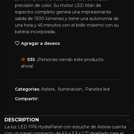
precisión de color. Su motor LED titán de
espectro completo genera una impresionante
salida de 1300 lúmenes y tiene una autonomía de
una hora y 45 minutos con el brillo máximo con su
batería incorporada.
Agregar a deseos
535
¡Personas viendo este producto
ahora!
Categories:
Astera
,
Iluminación
,
Paneles led
Compartir:
DESCRIPTION
La luz LED FP6 HydraPanel con estuche de Astera cuenta
con un panel compacto de 6,5 x 3,3 x 1,7″ diseñado para el