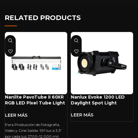
RELATED PRODUCTS
Nanlite PavoTube II 60XR
Nanlux Evoke 1200 LED
RGB LED Pixel Tube Light
Daylight Spot Light
(8′, 4-Light Kit)
Para Producción de Fotografía,
Video y Cine Salida: 991 lux a 3,3′
por cada luz 2700-12.000 mil