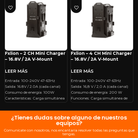
Fxlion – 2 CH Mini Charger
Fxlion – 4 CH Mini Charger
– 16.8V / 2A V-Mount
– 16.8V / 2A V-Mount
Entrada: 100-240V 47-63Hz
Entrada: 100-240V 47-63Hz
Salida: 16.8V / 2.0A (cada canal)
Salida: 16,8 V / 2,0 A (cada canal)
Consumo de energía: 100W
Consumo de energía: 200 W
Características: Carga simultánea
Funciones: Carga simultánea de
de dos canales Dimensiones: 102
cuatro canales Dimensiones: 220
(L) mm * 84 (W) mm * 152 (H)mm
(L) mm * 100 (W) mm * 156 (H)
Peso: 632 g
mm Peso: 1420g
¿Tienes dudas sobre alguno de nuestros
equipos?
Comunícate con nosotros, nos encantaría resolver todas las preguntas que
tengas.