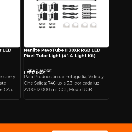
or LED
Nanlite PavoTube II 30XR RGB LED
Nanlite 
Pixel Tube Light (4′, 4-Light Kit)
Pixel Tub
READ MORE
READ 
e cine y
Para Producción de Fotografía, Video y
Para Prod
ste
Cine Salida: 746 lux a 3,3′ por cada luz
Cine Salid
e CA o
2700-12.000 mil CCT; Modo RGB
2700-12.