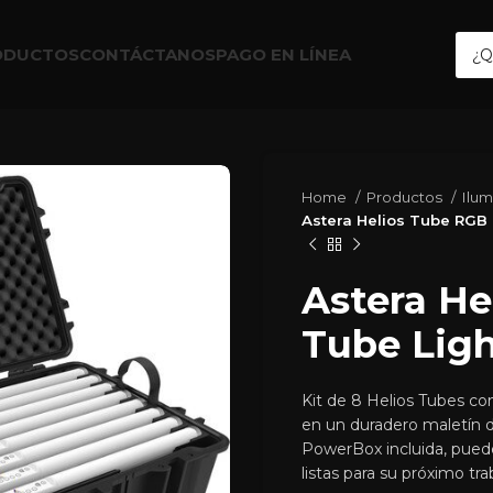
ODUCTOS
CONTÁCTANOS
PAGO EN LÍNEA
Home
Productos
Ilu
Astera Helios Tube RGB LE
Astera H
Tube Light
Kit de 8 Helios Tubes co
en un duradero maletín d
PowerBox incluida, puede
listas para su próximo tra