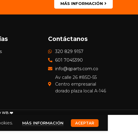
MÁS INFORMACIÓN
ías
Contáctanos
s
320 829 9157
601 7045390
info@qparts.com.co
Av calle 26 #85D-55
Centro empresarial
dorado plaza local A-146
 WB.❤️
ookies.
MÁS INFORMACIÓN
ACEPTAR