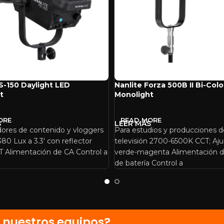
S-150 Daylight LED
Nanlite Forza 500B II Bi-Col
t
Monolight
ORE
READ MORE
dores de contenido y vloggers
Para estudios y producciones d
,380 Lux a 3.3′ con reflector
televisión 2700-6500K CCT; Aju
 Alimentación de CA Control a
verde-magenta Alimentación d
de batería Control a
 nuestros equipos?