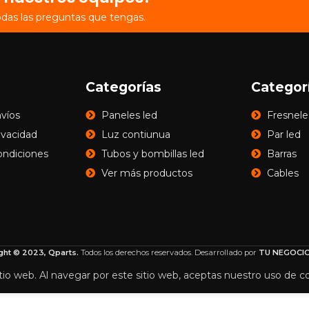
odas las preguntas que tengas.
Categorías
Categor
nvíos
Paneles led
Fresnele
rivacidad
Luz contiunua
Par led
ondiciones
Tubos y bombillas led
Barras
Ver más productos
Cables
ght © 2023, Qparts.
Todos los derechos reservados. Desarrollado por
TU NEGOCIO
tio web. Al navegar por este sitio web, aceptas nuestro uso de c