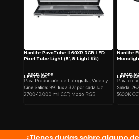
Nanlite PavoTube II 60XR RGB LED
Nanlite F
Pixel Tube Light (8′, 8-Light Kit)
Monoligh
READ MORE
READ M
Para Producción de Fotografía, Video y
Para crea
Cine Salida: 991 lux a 3,3′ por cada luz
Salida: 26
2700-12.000 mil CCT; Modo RGB
5600K CCT
¿Tienes dudas sobre alguno de