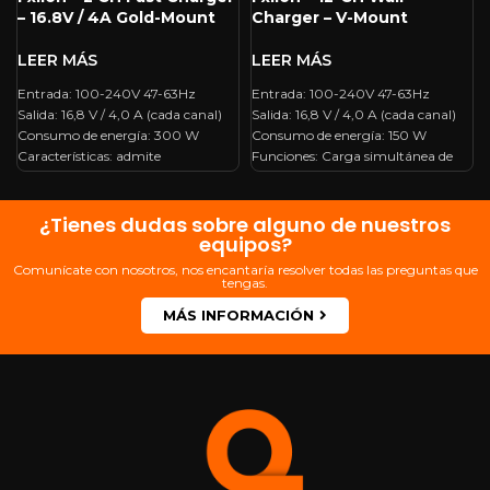
– 16.8V / 4A Gold-Mount
Charger – V-Mount
Entrada: 100-240V 47-63Hz
Entrada: 100-240V 47-63Hz
Salida: 16,8 V / 4,0 A (cada canal)
Salida: 16,8 V / 4,0 A (cada canal)
Consumo de energía: 300 W
Consumo de energía: 150 W
Características: admite
Funciones: Carga simultánea de
información de batería compatible
dos canales con 4 amperios por
con SMBUS, también carga
canal Dimensiones: 135 (L)
simultánea Dimensiones: 281 (L)
mm×80 (W) mm×225 (H) mm
¿Tienes dudas sobre alguno de nuestros
mm * 128 (W) mm * 191 (H) mm
Peso: 880g
equipos?
Peso: 2470g
Comunícate con nosotros, nos encantaría resolver todas las preguntas que
tengas.
MÁS INFORMACIÓN